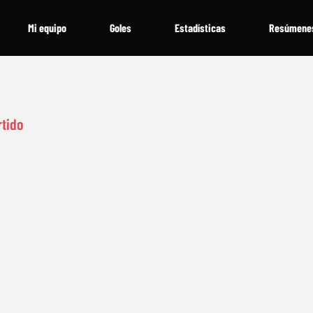
Mi equipo
Goles
Estadísticas
Resúmene
rtido