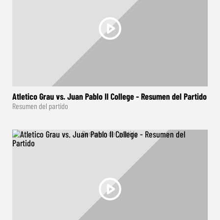
Atletico Grau vs. Juan Pablo II College - Resumen del Partido