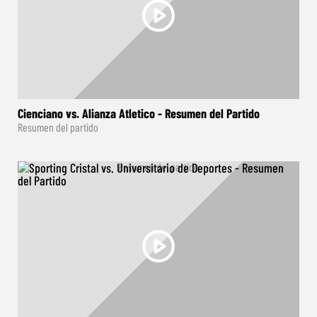
Cienciano vs. Alianza Atletico - Resumen del Partido