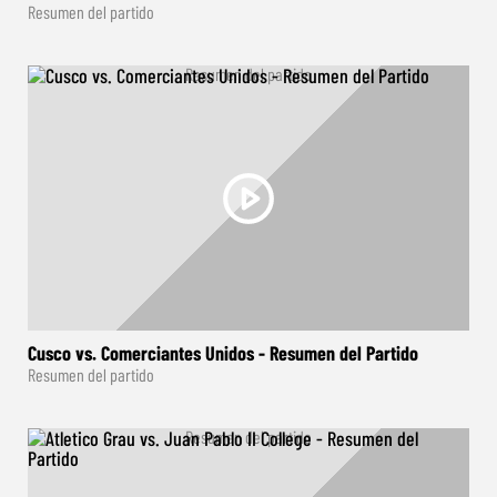
Cusco vs. Comerciantes Unidos - Resumen del Partido