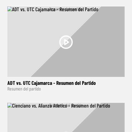
ADT vs. UTC Cajamarca - Resumen del Partido