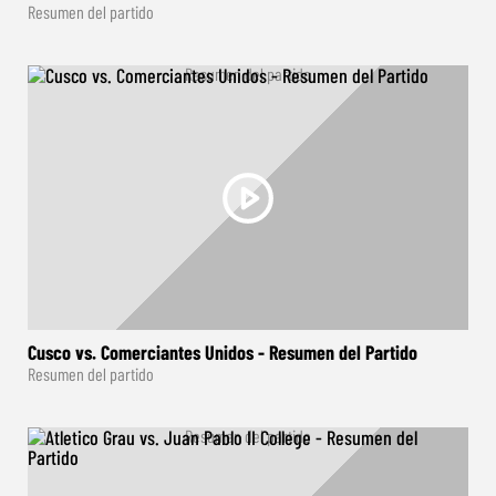
Cusco vs. Comerciantes Unidos - Resumen del Partido