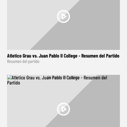
Atletico Grau vs. Juan Pablo II College - Resumen del Partido