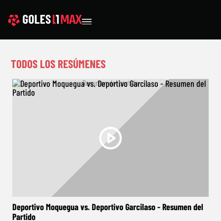
TODOS LOS RESÚMENES
Deportivo Moquegua vs. Deportivo Garcilaso - Resumen del
Partido