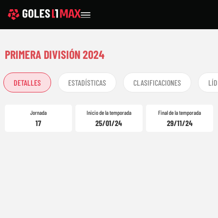
PRIMERA DIVISIÓN 2024
DETALLES
ESTADÍSTICAS
CLASIFICACIONES
LÍD
Jornada
Inicio de la temporada
Final de la temporada
17
25/01/24
29/11/24